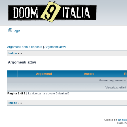
Login
Argomenti senza risposta
|
Argomenti attivi
Indice
»
»
Argomenti attivi
Argomenti
Autore
R
Nessun argomento o me
Visualizza ultim
Pagina
1
di
1
[ La ricerca ha trovato 0 risultati ]
Indice
»
»
Creato da
phpB
Traduzi