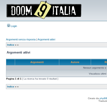
Login
Argomenti senza risposta
|
Argomenti attivi
Indice
»
»
Argomenti attivi
Argomenti
Autore
R
Nessun argomento o me
Visualizza ultim
Pagina
1
di
1
[ La ricerca ha trovato 0 risultati ]
Indice
»
»
Creato da
phpB
Traduzi