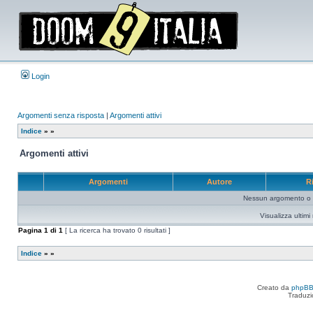
Login
Argomenti senza risposta
|
Argomenti attivi
Indice
»
»
Argomenti attivi
Argomenti
Autore
R
Nessun argomento o me
Visualizza ultim
Pagina
1
di
1
[ La ricerca ha trovato 0 risultati ]
Indice
»
»
Creato da
phpB
Traduzi