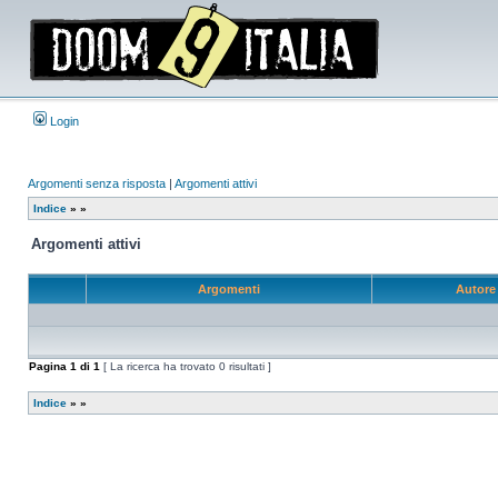
Login
Argomenti senza risposta
|
Argomenti attivi
Indice
»
»
Argomenti attivi
Argomenti
Autor
Pagina
1
di
1
[ La ricerca ha trovato 0 risultati ]
Indice
»
»