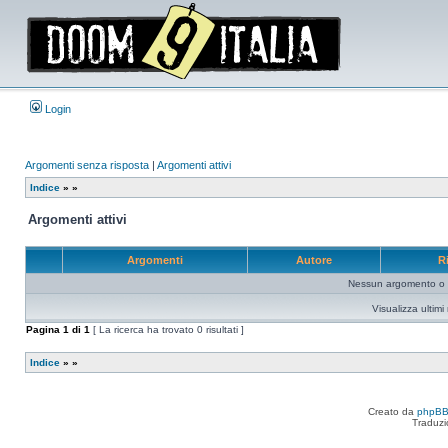
Login
Argomenti senza risposta
|
Argomenti attivi
Indice
»
»
Argomenti attivi
Argomenti
Autore
R
Nessun argomento o me
Visualizza ultim
Pagina
1
di
1
[ La ricerca ha trovato 0 risultati ]
Indice
»
»
Creato da
phpB
Traduzi