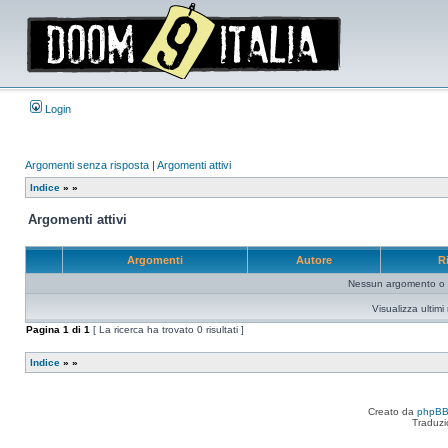
Login
Argomenti senza risposta
|
Argomenti attivi
Indice
»
»
Argomenti attivi
Argomenti
Autore
R
Nessun argomento o me
Visualizza ultim
Pagina
1
di
1
[ La ricerca ha trovato 0 risultati ]
Indice
»
»
Creato da
phpB
Traduzi