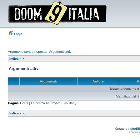
Login
Argomenti senza risposta
|
Argomenti attivi
Indice
»
»
Argomenti attivi
Argomenti
Autore
R
Nessun argomento o me
Visualizza ultim
Pagina
1
di
1
[ La ricerca ha trovato 0 risultati ]
Indice
»
»
Creato da
phpB
Traduzi