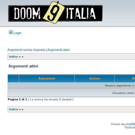
Login
Argomenti senza risposta
|
Argomenti attivi
Indice
»
»
Argomenti attivi
Argomenti
Autore
R
Nessun argomento o me
Visualizza ultim
Pagina
1
di
1
[ La ricerca ha trovato 0 risultati ]
Indice
»
»
Creato da
phpB
Traduzi