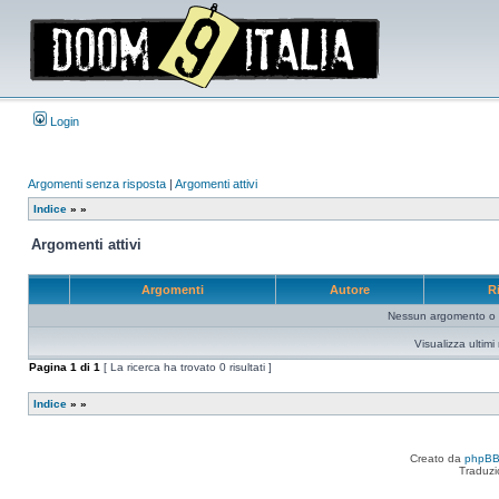
Login
Argomenti senza risposta
|
Argomenti attivi
Indice
»
»
Argomenti attivi
Argomenti
Autore
R
Nessun argomento o me
Visualizza ultim
Pagina
1
di
1
[ La ricerca ha trovato 0 risultati ]
Indice
»
»
Creato da
phpB
Traduzi