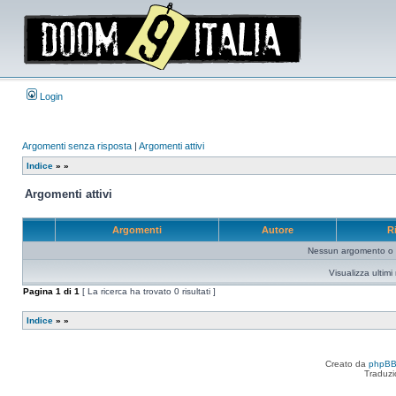
Login
Argomenti senza risposta
|
Argomenti attivi
Indice
»
»
Argomenti attivi
Argomenti
Autore
R
Nessun argomento o me
Visualizza ultim
Pagina
1
di
1
[ La ricerca ha trovato 0 risultati ]
Indice
»
»
Creato da
phpB
Traduzi