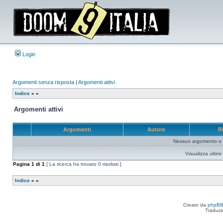
Login
Argomenti senza risposta
|
Argomenti attivi
Indice
»
»
Argomenti attivi
Argomenti
Autore
R
Nessun argomento o me
Visualizza ultim
Pagina
1
di
1
[ La ricerca ha trovato 0 risultati ]
Indice
»
»
Creato da
phpB
Traduzi