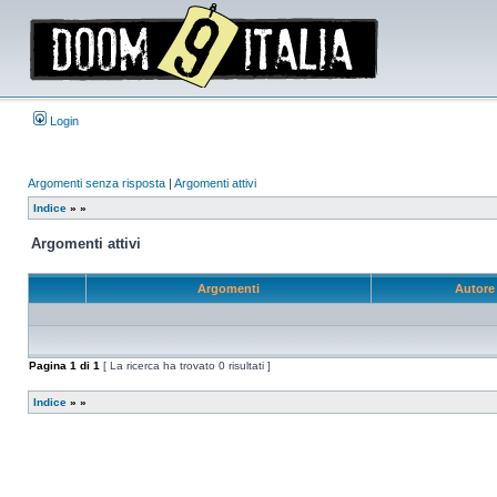
Login
Argomenti senza risposta
|
Argomenti attivi
Indice
»
»
Argomenti attivi
Argomenti
Autor
Pagina
1
di
1
[ La ricerca ha trovato 0 risultati ]
Indice
»
»