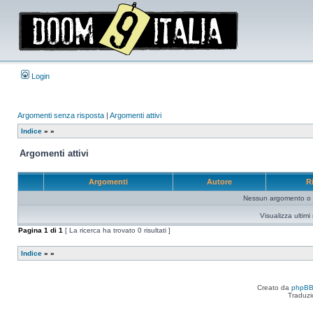
Login
Argomenti senza risposta
|
Argomenti attivi
Indice
»
»
Argomenti attivi
Argomenti
Autore
R
Nessun argomento o me
Visualizza ultim
Pagina
1
di
1
[ La ricerca ha trovato 0 risultati ]
Indice
»
»
Creato da
phpB
Traduzi