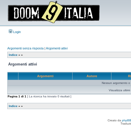
Login
Argomenti senza risposta
|
Argomenti attivi
Indice
»
»
Argomenti attivi
Argomenti
Autore
R
Nessun argomento o me
Visualizza ultim
Pagina
1
di
1
[ La ricerca ha trovato 0 risultati ]
Indice
»
»
Creato da
phpB
Traduzi