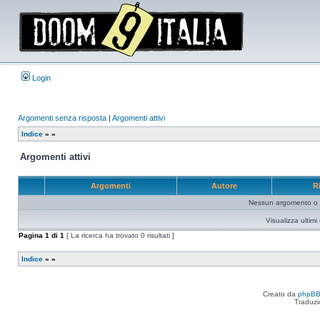
Login
Argomenti senza risposta
|
Argomenti attivi
Indice
»
»
Argomenti attivi
Argomenti
Autore
R
Nessun argomento o me
Visualizza ultim
Pagina
1
di
1
[ La ricerca ha trovato 0 risultati ]
Indice
»
»
Creato da
phpB
Traduzi