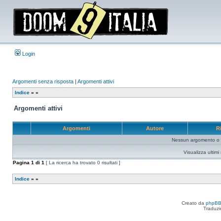
Login
Argomenti senza risposta
|
Argomenti attivi
Indice
»
»
Argomenti attivi
Argomenti
Autore
R
Nessun argomento o me
Visualizza ultim
Pagina
1
di
1
[ La ricerca ha trovato 0 risultati ]
Indice
»
»
Creato da
phpB
Traduzi