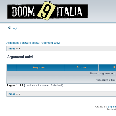
Login
Argomenti senza risposta
|
Argomenti attivi
Indice
»
»
Argomenti attivi
Argomenti
Autore
R
Nessun argomento o me
Visualizza ultim
Pagina
1
di
1
[ La ricerca ha trovato 0 risultati ]
Indice
»
»
Creato da
phpB
Traduzi