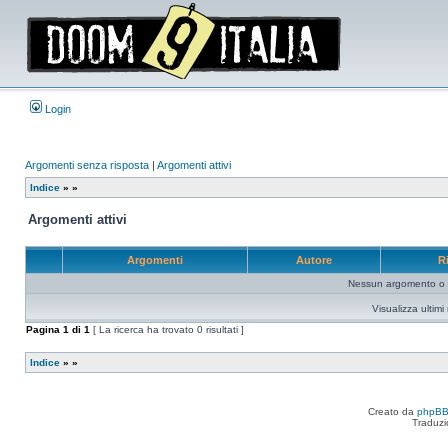
Login
Argomenti senza risposta
|
Argomenti attivi
Indice
»
»
Argomenti attivi
Argomenti
Autore
R
Nessun argomento o me
Visualizza ultim
Pagina
1
di
1
[ La ricerca ha trovato 0 risultati ]
Indice
»
»
Creato da
phpB
Traduzi