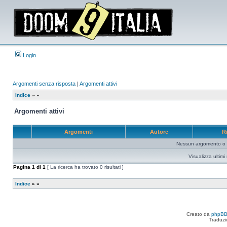
Login
Argomenti senza risposta
|
Argomenti attivi
Indice
»
»
Argomenti attivi
Argomenti
Autore
R
Nessun argomento o me
Visualizza ultim
Pagina
1
di
1
[ La ricerca ha trovato 0 risultati ]
Indice
»
»
Creato da
phpB
Traduzi