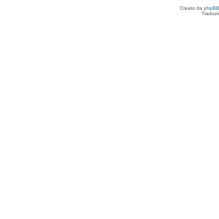
Creato da
phpB
Traduzi