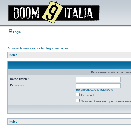
Login
Argomenti senza risposta
|
Argomenti attivi
Indice
Devi essere iscritto e connes
Nome utente:
Password:
Ho dimenticato la password
Ricordami
Nascondi il mio stato per questa ses
Indice