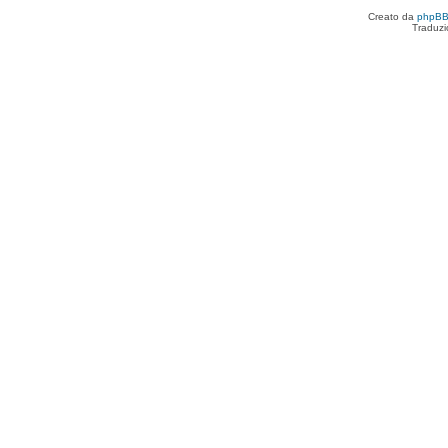
Creato da
phpB
Traduzi