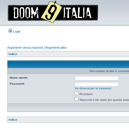
Login
Argomenti senza risposta
|
Argomenti attivi
Indice
Devi essere iscritto e connes
Nome utente:
Password:
Ho dimenticato la password
Ricordami
Nascondi il mio stato per questa ses
Indice