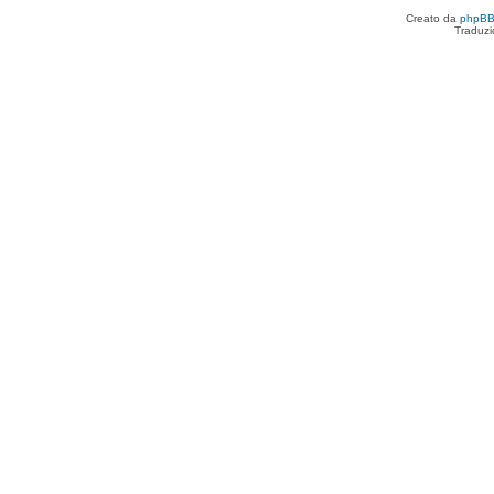
Creato da
phpB
Traduzi