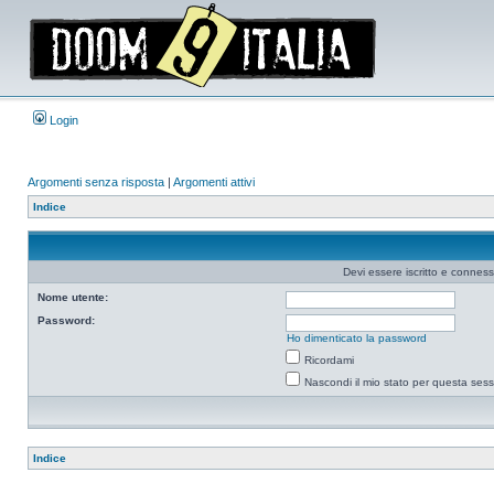
Login
Argomenti senza risposta
|
Argomenti attivi
Indice
Devi essere iscritto e connes
Nome utente:
Password:
Ho dimenticato la password
Ricordami
Nascondi il mio stato per questa ses
Indice