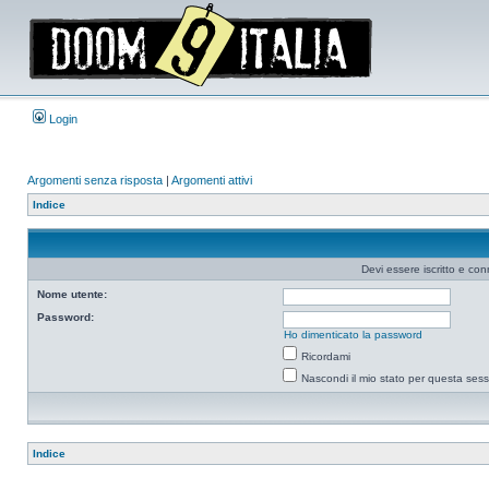
Login
Argomenti senza risposta
|
Argomenti attivi
Indice
Devi essere iscritto e co
Nome utente:
Password:
Ho dimenticato la password
Ricordami
Nascondi il mio stato per questa ses
Indice