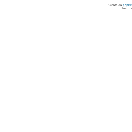
Creato da
phpB
Traduzi