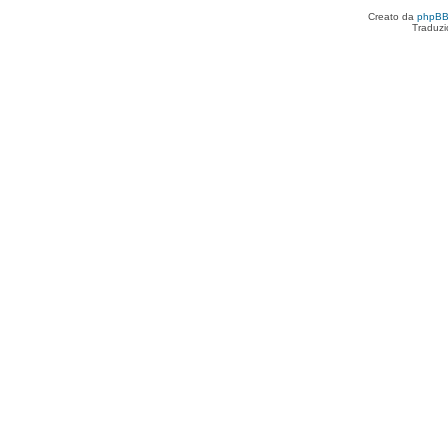
Creato da
phpB
Traduzi