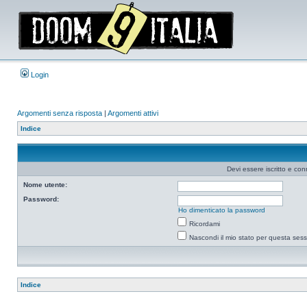
Login
Argomenti senza risposta
|
Argomenti attivi
Indice
Devi essere iscritto e co
Nome utente:
Password:
Ho dimenticato la password
Ricordami
Nascondi il mio stato per questa ses
Indice