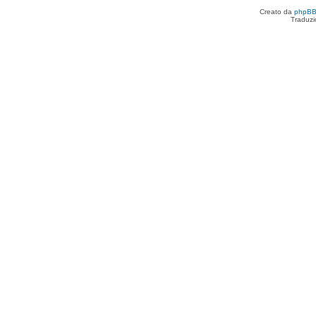
Creato da
phpB
Traduzi