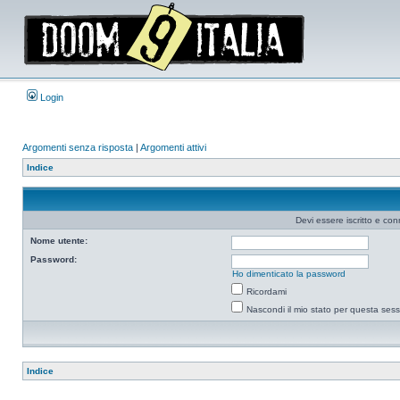
Login
Argomenti senza risposta
|
Argomenti attivi
Indice
Devi essere iscritto e co
Nome utente:
Password:
Ho dimenticato la password
Ricordami
Nascondi il mio stato per questa ses
Indice