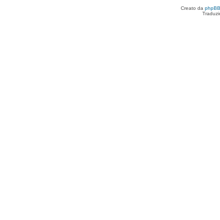
Creato da
phpB
Traduzi