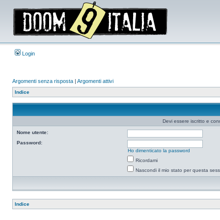
Login
Argomenti senza risposta
|
Argomenti attivi
Indice
Devi essere iscritto e co
Nome utente:
Password:
Ho dimenticato la password
Ricordami
Nascondi il mio stato per questa ses
Indice