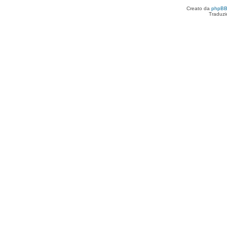
Creato da
phpB
Traduzi