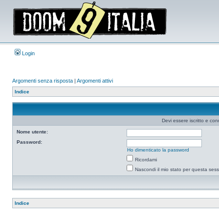
Login
Argomenti senza risposta
|
Argomenti attivi
Indice
Devi essere iscritto e co
Nome utente:
Password:
Ho dimenticato la password
Ricordami
Nascondi il mio stato per questa ses
Indice