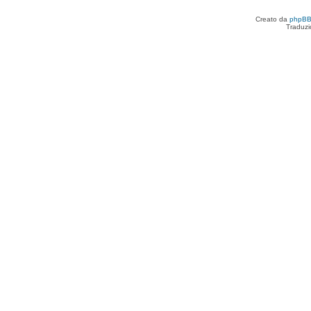
Creato da
phpB
Traduzi