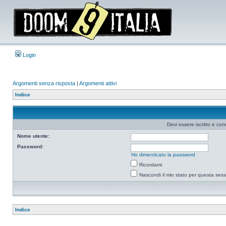
Login
Argomenti senza risposta
|
Argomenti attivi
Indice
Devi essere iscritto e co
Nome utente:
Password:
Ho dimenticato la password
Ricordami
Nascondi il mio stato per questa ses
Indice