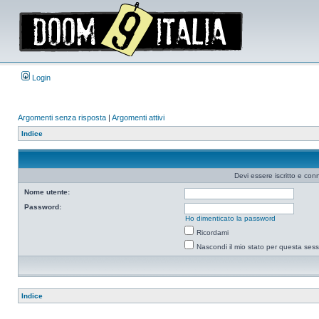
Login
Argomenti senza risposta
|
Argomenti attivi
Indice
Devi essere iscritto e co
Nome utente:
Password:
Ho dimenticato la password
Ricordami
Nascondi il mio stato per questa ses
Indice