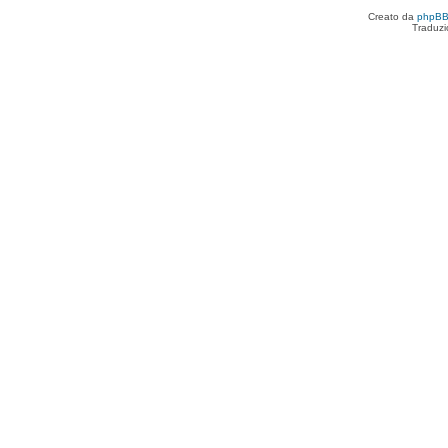
Creato da
phpB
Traduzi