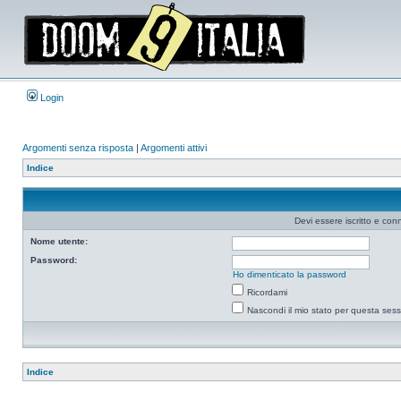
Login
Argomenti senza risposta
|
Argomenti attivi
Indice
Devi essere iscritto e co
Nome utente:
Password:
Ho dimenticato la password
Ricordami
Nascondi il mio stato per questa ses
Indice