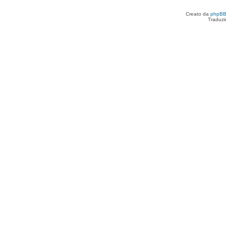
Creato da
phpB
Traduzi