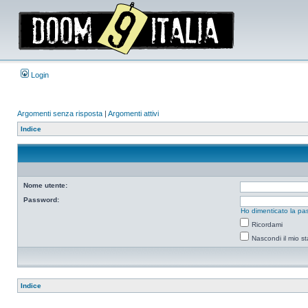
Login
Argomenti senza risposta
|
Argomenti attivi
Indice
Nome utente:
Password:
Ho dimenticato la pa
Ricordami
Nascondi il mio s
Indice