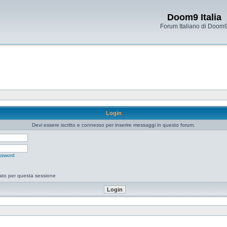
Doom9 Italia
Forum Italiano di Doom
Login
Devi essere iscritto e connesso per inserire messaggi in questo forum.
ssword
tato per questa sessione