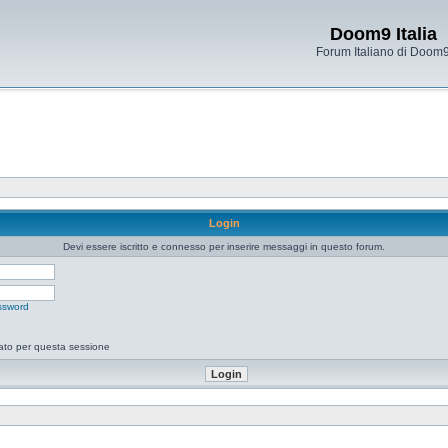
Doom9 Italia
Forum Italiano di Doom
Login
Devi essere iscritto e connesso per inserire messaggi in questo forum.
ssword
tato per questa sessione