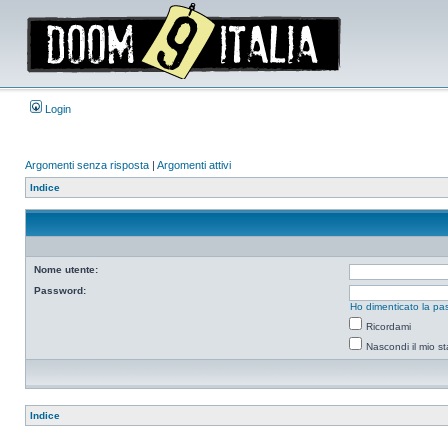
Login
Argomenti senza risposta
|
Argomenti attivi
Indice
Nome utente:
Password:
Ho dimenticato la pa
Ricordami
Nascondi il mio s
Indice