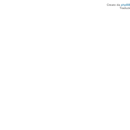
Creato da
phpB
Traduzi