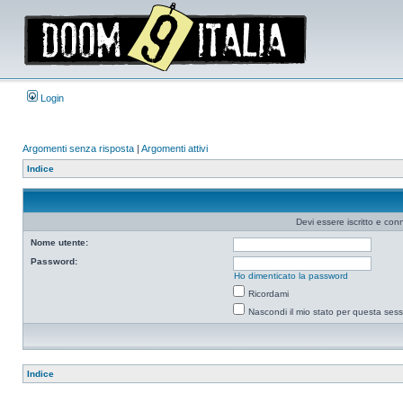
Login
Argomenti senza risposta
|
Argomenti attivi
Indice
Devi essere iscritto e co
Nome utente:
Password:
Ho dimenticato la password
Ricordami
Nascondi il mio stato per questa ses
Indice