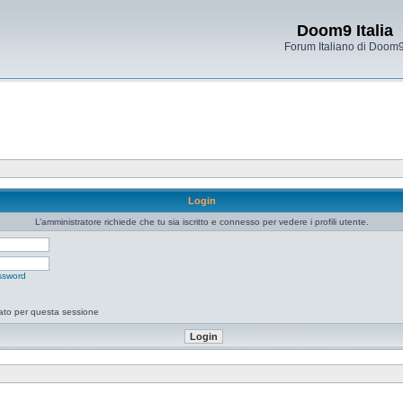
Doom9 Italia
Forum Italiano di Doom
Login
L’amministratore richiede che tu sia iscritto e connesso per vedere i profili utente.
ssword
tato per questa sessione