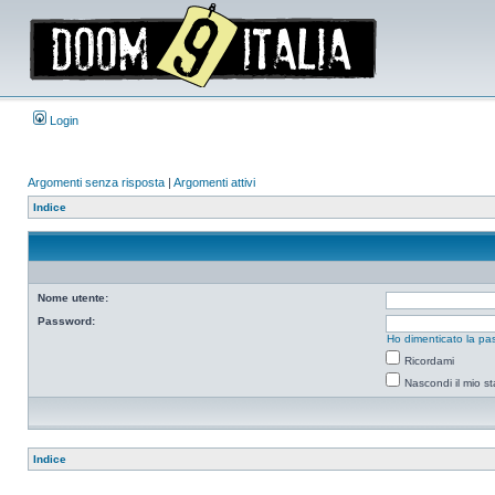
Login
Argomenti senza risposta
|
Argomenti attivi
Indice
Nome utente:
Password:
Ho dimenticato la pa
Ricordami
Nascondi il mio s
Indice