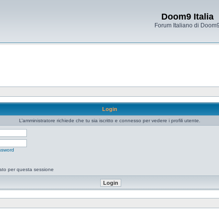
Doom9 Italia
Forum Italiano di Doom
Login
L’amministratore richiede che tu sia iscritto e connesso per vedere i profili utente.
ssword
tato per questa sessione