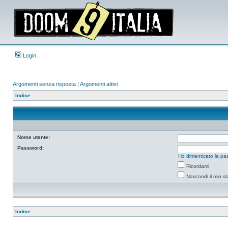
Login
Argomenti senza risposta
|
Argomenti attivi
Indice
Nome utente:
Password:
Ho dimenticato la pa
Ricordami
Nascondi il mio s
Indice