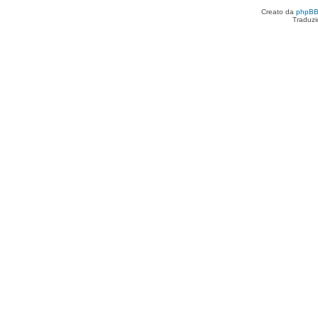
Creato da
phpB
Traduzi