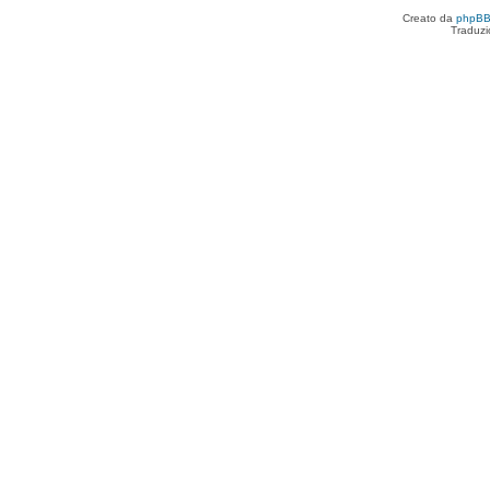
Creato da
phpB
Traduzi