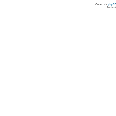
Creato da
phpB
Traduzi