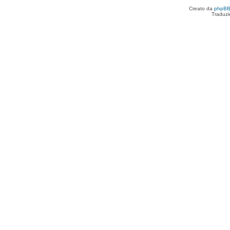
Creato da
phpB
Traduzi