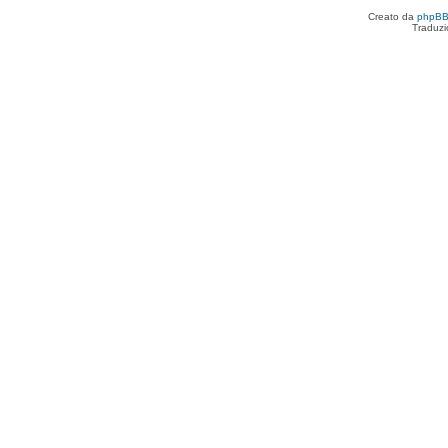
Creato da
phpB
Traduzi