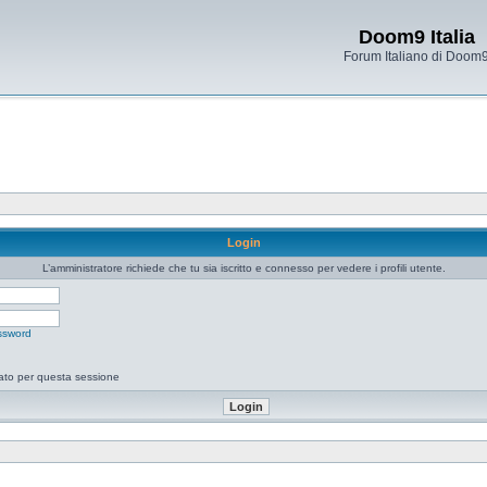
Doom9 Italia
Forum Italiano di Doom
Login
L’amministratore richiede che tu sia iscritto e connesso per vedere i profili utente.
ssword
tato per questa sessione