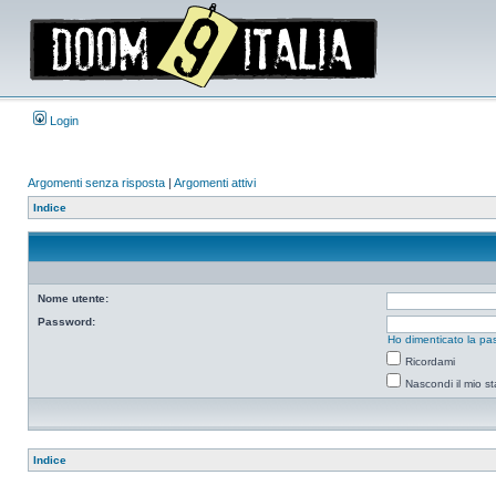
Login
Argomenti senza risposta
|
Argomenti attivi
Indice
Nome utente:
Password:
Ho dimenticato la pa
Ricordami
Nascondi il mio s
Indice