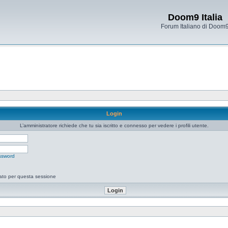
Doom9 Italia
Forum Italiano di Doom
Login
L’amministratore richiede che tu sia iscritto e connesso per vedere i profili utente.
ssword
tato per questa sessione