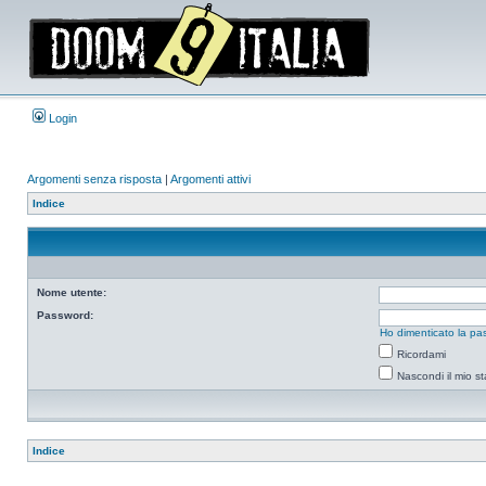
Login
Argomenti senza risposta
|
Argomenti attivi
Indice
Nome utente:
Password:
Ho dimenticato la pa
Ricordami
Nascondi il mio s
Indice