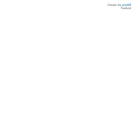
Creato da
phpB
Traduzi