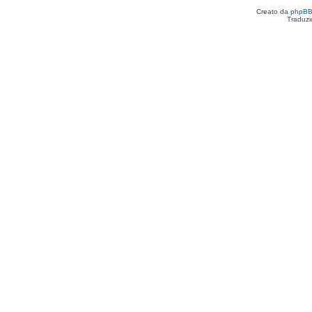
Creato da
phpB
Traduzi