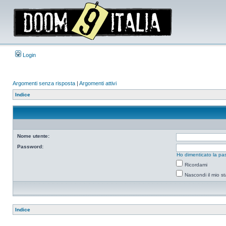
Login
Argomenti senza risposta
|
Argomenti attivi
Indice
Nome utente:
Password:
Ho dimenticato la pa
Ricordami
Nascondi il mio s
Indice