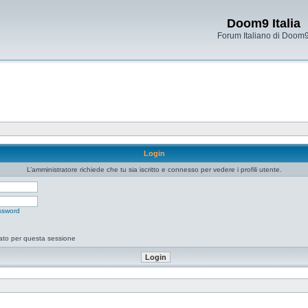
Doom9 Italia
Forum Italiano di Doom
Login
L’amministratore richiede che tu sia iscritto e connesso per vedere i profili utente.
ssword
tato per questa sessione