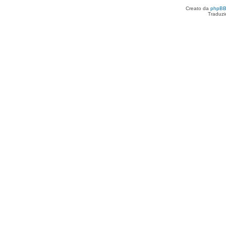
Creato da
phpB
Traduzi