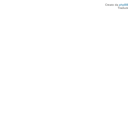
Creato da
phpB
Traduzi