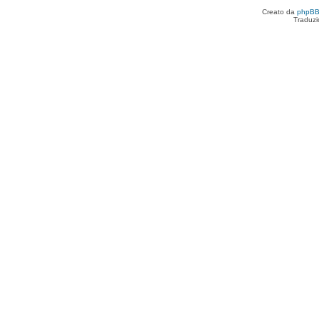
Creato da
phpB
Traduzi