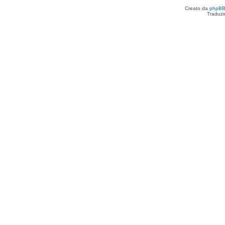
Creato da
phpB
Traduzi