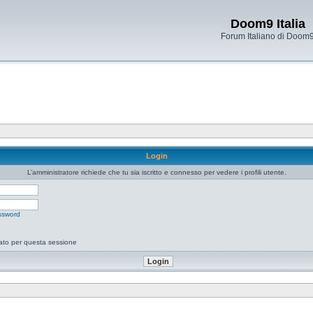
Doom9 Italia
Forum Italiano di Doom
Login
L’amministratore richiede che tu sia iscritto e connesso per vedere i profili utente.
ssword
tato per questa sessione