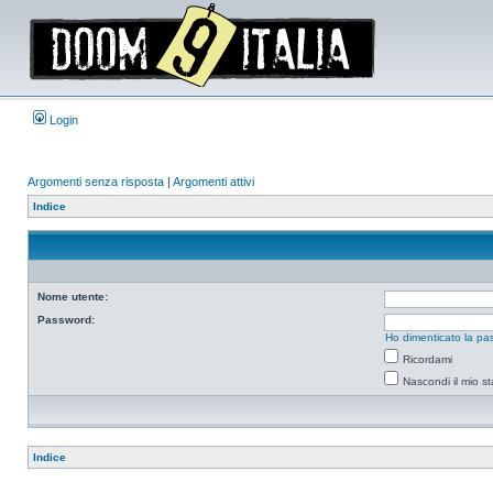
Login
Argomenti senza risposta
|
Argomenti attivi
Indice
Nome utente:
Password:
Ho dimenticato la pa
Ricordami
Nascondi il mio s
Indice